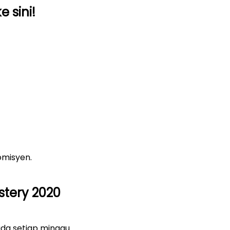
 sini!
aftar
omisyen.
stery 2020
da setiap minggu