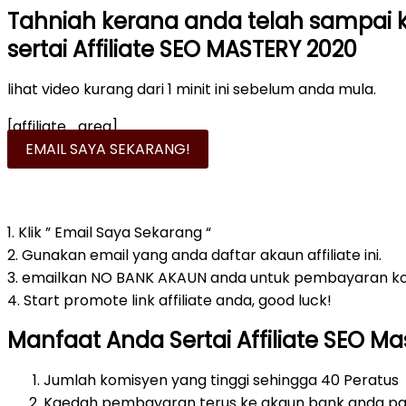
Tahniah kerana anda telah sampai ke
sertai Affiliate SEO MASTERY 2020
lihat video kurang dari 1 minit ini sebelum anda mula.
[affiliate_area]
EMAIL SAYA SEKARANG!
Lakukan step ini setelah anda mend
1. Klik ” Email Saya Sekarang “
2. Gunakan email yang anda daftar akaun affiliate ini.
3. emailkan NO BANK AKAUN anda untuk pembayaran k
4. Start promote link affiliate anda, good luck!
Manfaat Anda Sertai Affiliate SEO Ma
Jumlah komisyen yang tinggi sehingga 40 Peratus
Kaedah pembayaran terus ke akaun bank anda pa