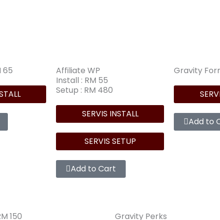
M 65
Affiliate WP
Gravity For
Install : RM 55
Setup : RM 480
NSTALL
SERVI
SERVIS INSTALL
Add to 
SERVIS SETUP
Add to Cart
 RM 150
Gravity Perks