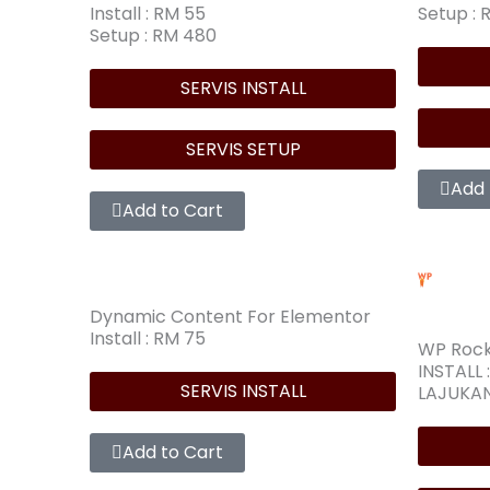
Install : RM 55
Setup :
Setup : RM 480
SERVIS INSTALL
SERVIS SETUP
Add 
Add to Cart
Dynamic Content For Elementor
Install : RM 75
WP Rock
INSTALL 
SERVIS INSTALL
LAJUKAN
Add to Cart