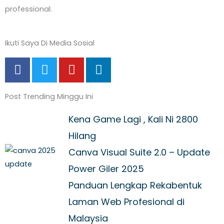
professional.
Ikuti Saya Di Media Sosial
F
T
Y
L
a
w
o
i
c
i
u
n
Post Trending Minggu Ini
e
t
t
k
b
t
u
e
Kena Game Lagi , Kali Ni 2800
o
e
b
d
o
r
Hilang
e
i
k
n
Canva Visual Suite 2.0 – Update
-
Power Giler 2025
f
Panduan Lengkap Rekabentuk
Laman Web Profesional di
Malaysia