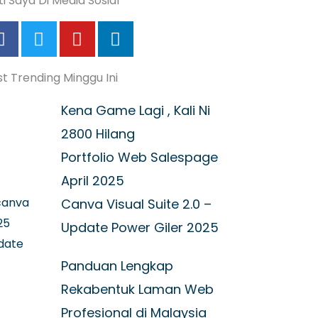
ti Saya Di Media Sosial
F
T
Y
L
a
w
o
i
c
i
u
n
t Trending Minggu Ini
e
t
t
k
b
t
u
e
Kena Game Lagi , Kali Ni
o
e
b
d
o
r
e
i
2800 Hilang
k
n
Portfolio Web Salespage
-
April 2025
f
Canva Visual Suite 2.0 –
Update Power Giler 2025
Panduan Lengkap
Rekabentuk Laman Web
Profesional di Malaysia