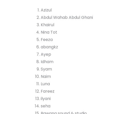
Azizul
Abdul Wahab Abdul Ghani
Khairul
Nina Tot
Feeza
abangkz
Ayep
Idham
Syam
Naim
Luna
Fareez
ilyani
seha
Bawang sound & studio