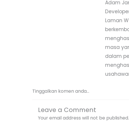
Adam Jam
Develope
Laman We
berkemban
menghasi
masa yan
dalam pen
menghasi
usahawan
Tinggalkan komen anda...
Leave a Comment
Your email address will not be published.