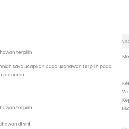
Se
Me
ahniah saya ucapkan pada usahawan terpilih pada
eb percuma.
Ke
We
Ke
us
hawan di sini