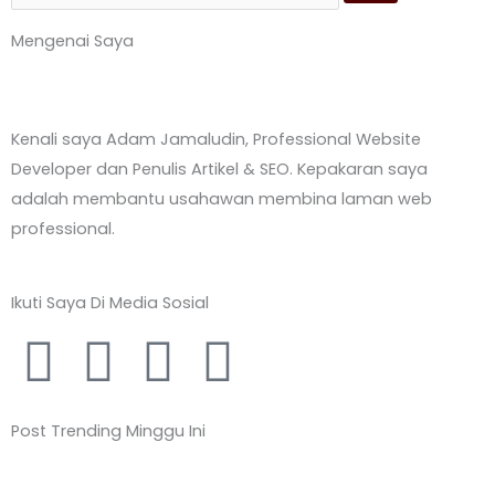
Mengenai Saya
Kenali saya Adam Jamaludin, Professional Website
Developer dan Penulis Artikel & SEO. Kepakaran saya
adalah membantu usahawan membina laman web
professional.
Ikuti Saya Di Media Sosial
F
T
Y
L
a
w
o
i
Post Trending Minggu Ini
c
i
u
n