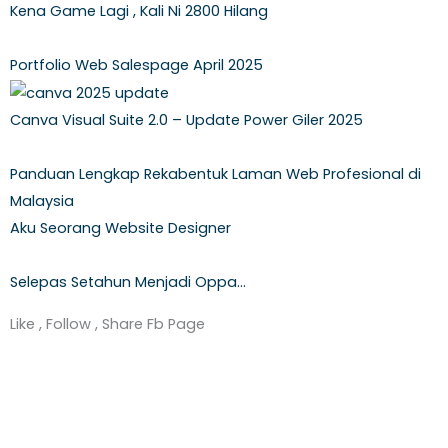
e
t
t
k
Kena Game Lagi , Kali Ni 2800 Hilang
b
t
u
e
Portfolio Web Salespage April 2025
o
e
b
d
Canva Visual Suite 2.0 – Update Power Giler 2025
o
r
e
i
Panduan Lengkap Rekabentuk Laman Web Profesional di
Malaysia
k
n
Aku Seorang Website Designer
-
Selepas Setahun Menjadi Oppa…
f
Like , Follow , Share Fb Page