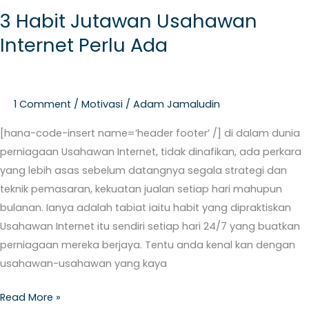
Habit
3 Habit Jutawan Usahawan
Jutawan
Internet Perlu Ada
Usahawan
Internet
Perlu
Ada
1 Comment
/
Motivasi
/
Adam Jamaludin
[hana-code-insert name=’header footer’ /] di dalam dunia
perniagaan Usahawan Internet, tidak dinafikan, ada perkara
yang lebih asas sebelum datangnya segala strategi dan
teknik pemasaran, kekuatan jualan setiap hari mahupun
bulanan. Ianya adalah tabiat iaitu habit yang dipraktiskan
Usahawan Internet itu sendiri setiap hari 24/7 yang buatkan
perniagaan mereka berjaya. Tentu anda kenal kan dengan
usahawan-usahawan yang kaya
Read More »