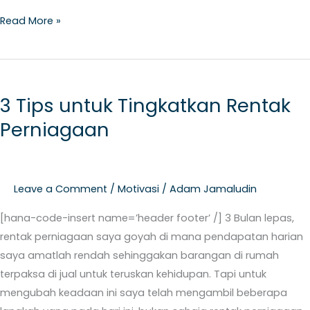
Read More »
3
Tips
3 Tips untuk Tingkatkan Rentak
untuk
Perniagaan
Tingkatkan
Rentak
Perniagaan
Leave a Comment
/
Motivasi
/
Adam Jamaludin
[hana-code-insert name=’header footer’ /] 3 Bulan lepas,
rentak perniagaan saya goyah di mana pendapatan harian
saya amatlah rendah sehinggakan barangan di rumah
terpaksa di jual untuk teruskan kehidupan. Tapi untuk
mengubah keadaan ini saya telah mengambil beberapa