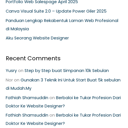
Portfolio Web Salespage April 2025
f
Canva Visual Suite 2.0 – Update Power Giler 2025
o
Panduan Lengkap Rekabentuk Laman Web Profesional
r
di Malaysia
:
Aku Seorang Website Designer
Recent Comments
Yusry
on
Step by Step buat Simpanan 10k Sebulan
Nor
on
Gunakan 3 Teknik Ini Untuk Start Buat 5k sebulan
di Mudah.My
Fathiah Shamsuddin
on
Berbaloi ke Tukar Profesion Dari
Doktor Ke Website Designer?
Fathiah Shamsuddin
on
Berbaloi ke Tukar Profesion Dari
Doktor Ke Website Designer?