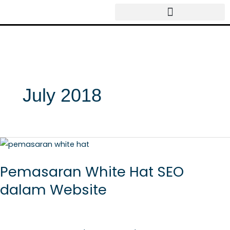
Skip
to
content
July 2018
Pemasaran
White
Pemasaran White Hat SEO
Hat
dalam Website
SEO
dalam
Website