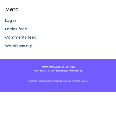
Meta
Log in
Entries feed
Comments feed
WordPress.org
ADAM JAMALUDIN ENTERPRISE
NO. PENDAFTARAN: 201903243232 (003013257-A)
Hak Cipta Terpelihara. Web Ini Design Terus Dari Hati Oleh Oppa AJ