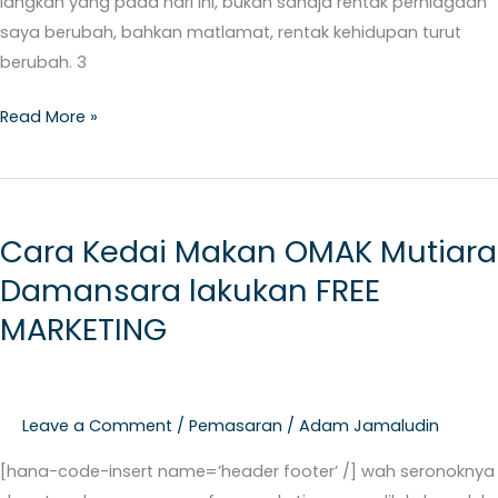
langkah yang pada hari ini, bukan sahaja rentak perniagaan
saya berubah, bahkan matlamat, rentak kehidupan turut
berubah. 3
Read More »
Cara
Kedai
Cara Kedai Makan OMAK Mutiara
Makan
Damansara lakukan FREE
OMAK
Mutiara
MARKETING
Damansara
lakukan
FREE
Leave a Comment
/
Pemasaran
/
Adam Jamaludin
MARKETING
[hana-code-insert name=’header footer’ /] wah seronoknya