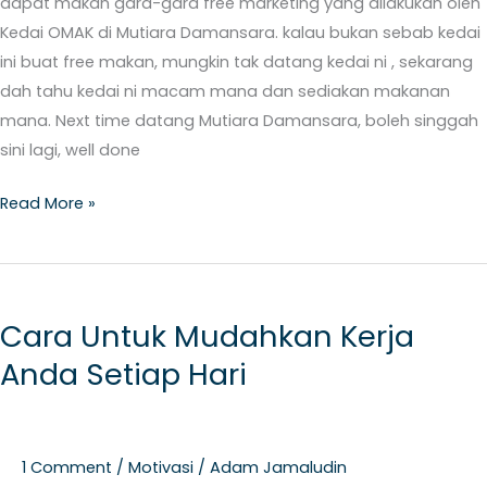
dapat makan gara-gara free marketing yang dilakukan oleh
Kedai OMAK di Mutiara Damansara. kalau bukan sebab kedai
ini buat free makan, mungkin tak datang kedai ni , sekarang
dah tahu kedai ni macam mana dan sediakan makanan
mana. Next time datang Mutiara Damansara, boleh singgah
sini lagi, well done
Read More »
Cara
Untuk
Cara Untuk Mudahkan Kerja
Mudahkan
Anda Setiap Hari
Kerja
Anda
Setiap
Hari
1 Comment
/
Motivasi
/
Adam Jamaludin