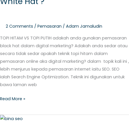
White Hat ?
Black
Hat
atau
2 Comments
/
Pemasaran
/
Adam Jamaludin
White
Hat
TOPI HITAM VS TOPI PUTIH adakah anda gunakan pemasaran
?
black hat dalam digital marketing? Adakah anda sedar atau
secara tidak sedar apakah teknik topi hitam dalam
pemasaran online aka digital marketing? dalam topik kali ini ,
lebih menjurus kepada pemasaran internet iaitu SEO. SEO
ialah Search Engine Optimization. Teknik ini digunakan untuk
bawa laman web
Read More »
3
Cara