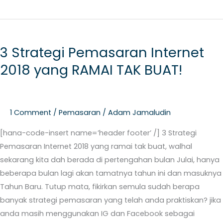
3
Strategi
3 Strategi Pemasaran Internet
Pemasaran
2018 yang RAMAI TAK BUAT!
Internet
2018
yang
RAMAI
1 Comment
/
Pemasaran
/
Adam Jamaludin
TAK
BUAT!
[hana-code-insert name=’header footer’ /] 3 Strategi
Pemasaran Internet 2018 yang ramai tak buat, walhal
sekarang kita dah berada di pertengahan bulan Julai, hanya
beberapa bulan lagi akan tamatnya tahun ini dan masuknya
Tahun Baru. Tutup mata, fikirkan semula sudah berapa
banyak strategi pemasaran yang telah anda praktiskan? jika
anda masih menggunakan IG dan Facebook sebagai