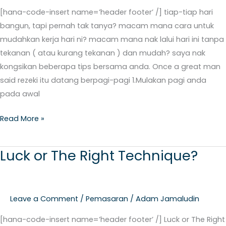
[hana-code-insert name=’header footer’ /] tiap-tiap hari
bangun, tapi pernah tak tanya? macam mana cara untuk
mudahkan kerja hari ni? macam mana nak lalui hari ini tanpa
tekanan ( atau kurang tekanan ) dan mudah? saya nak
kongsikan beberapa tips bersama anda. Once a great man
said rezeki itu datang berpagi-pagi 1.Mulakan pagi anda
pada awal
Read More »
Luck or The Right Technique?
Luck
or
The
Right
Leave a Comment
/
Pemasaran
/
Adam Jamaludin
Technique?
[hana-code-insert name=’header footer’ /] Luck or The Right