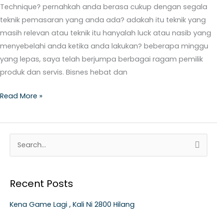
Technique? pernahkah anda berasa cukup dengan segala
teknik pemasaran yang anda ada? adakah itu teknik yang
masih relevan atau teknik itu hanyalah luck atau nasib yang
menyebelahi anda ketika anda lakukan? beberapa minggu
yang lepas, saya telah berjumpa berbagai ragam pemilik
produk dan servis. Bisnes hebat dan
Read More »
S
e
a
Recent Posts
r
c
Kena Game Lagi , Kali Ni 2800 Hilang
h